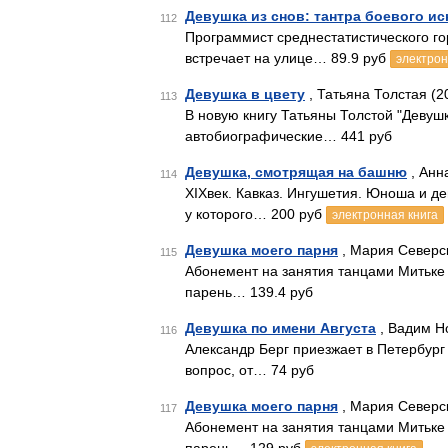
Девушка из снов: тантра боевого ис
112
Программист среднестатистического г
встречает на улице… 89.9 руб
электрон
Девушка в цвету
, Татьяна Толстая (2
113
В новую книгу Татьяны Толстой "Девушк
автобиографические… 441 руб
Девушка, смотрящая на башню
, Анн
114
XIXвек. Кавказ. Ингушетия. Юноша и де
у которого… 200 руб
электронная книга
Девушка моего парня
, Мария Северск
115
Абонемент на занятия танцами Митьке 
парень… 139.4 руб
Девушка по имени Августа
, Вадим Н
116
Александр Берг приезжает в Петербург
вопрос, от… 74 руб
Девушка моего парня
, Мария Северск
117
Абонемент на занятия танцами Митьке 