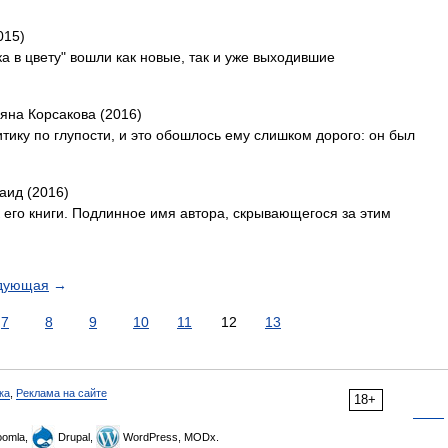
015)
а в цвету" вошли как новые, так и уже выходившие
ьяна Корсакова (2016)
ку по глупости, и это обошлось ему слишком дорого: он был
аид (2016)
к его книги. Подлинное имя автора, скрывающегося за этим
дующая
→
7
8
9
10
11
12
13
ка
,
Реклама на сайте
18+
omla,
Drupal,
WordPress, MODx.