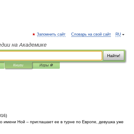
Запомнить сайт
Словарь на свой сайт
RU
едии на Академике
Найти!
Книги
Игры ⚽
016)
о имени Ной – приглашает ее в турне по Европе, девушка уже