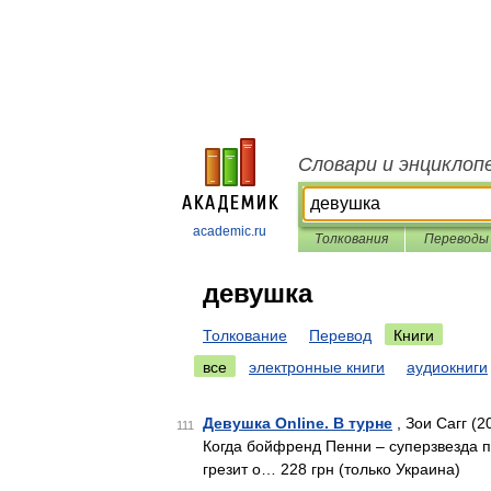
Словари и энциклоп
academic.ru
Толкования
Переводы
девушка
Толкование
Перевод
Книги
все
электронные книги
аудиокниги
Девушка Online. В турне
, Зои Сагг (2
111
Когда бойфренд Пенни – суперзвезда п
грезит о… 228 грн (только Украина)