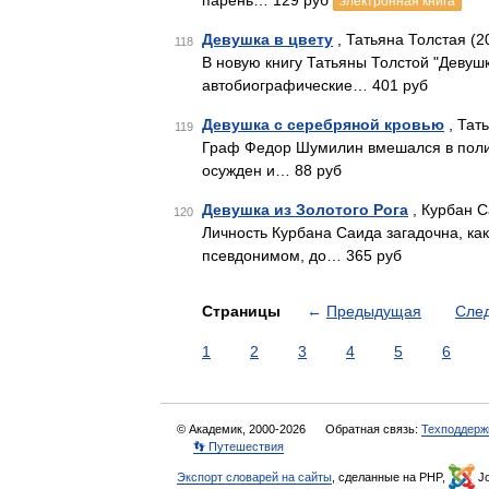
парень… 129 руб
электронная книга
Девушка в цвету
, Татьяна Толстая (2
118
В новую книгу Татьяны Толстой "Девушк
автобиографические… 401 руб
Девушка с серебряной кровью
, Тат
119
Граф Федор Шумилин вмешался в полити
осужден и… 88 руб
Девушка из Золотого Рога
, Курбан С
120
Личность Курбана Саида загадочна, ка
псевдонимом, до… 365 руб
Страницы
←
Предыдущая
Сле
1
2
3
4
5
6
© Академик, 2000-2026
Обратная связь:
Техподдерж
👣 Путешествия
Экспорт словарей на сайты
, сделанные на PHP,
Jo