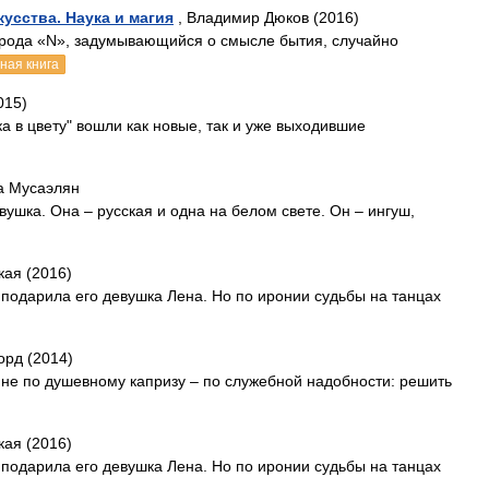
кусства. Наука и магия
, Владимир Дюков (2016)
орода «N», задумывающийся о смысле бытия, случайно
ная книга
015)
а в цвету" вошли как новые, так и уже выходившие
а Мусаэлян
вушка. Она – русская и одна на белом свете. Он – ингуш,
ая (2016)
подарила его девушка Лена. Но по иронии судьбы на танцах
орд (2014)
 не по душевному капризу – по служебной надобности: решить
ая (2016)
подарила его девушка Лена. Но по иронии судьбы на танцах